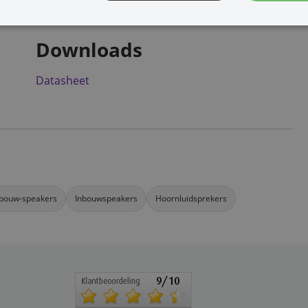
Downloads
Datasheet
bouw-speakers
Inbouwspeakers
Hoornluidsprekers