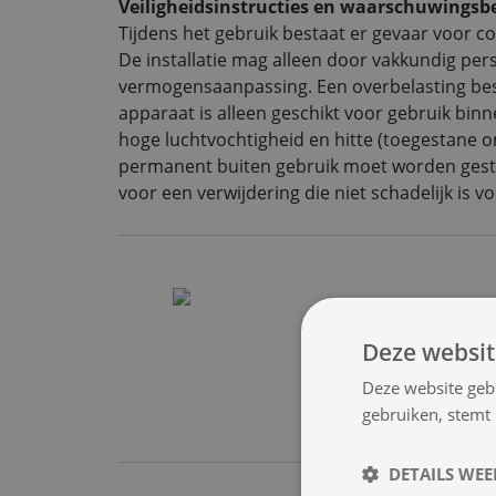
Veiligheidsinstructies en waarschuwingsb
Tijdens het gebruik bestaat er gevaar voor c
De installatie mag alleen door vakkundig pe
vermogensaanpassing. Een overbelasting bes
apparaat is alleen geschikt voor gebruik bin
hoge luchtvochtigheid en hitte (toegestane o
permanent buiten gebruik moet worden gestel
voor een verwijdering die niet schadelijk is vo
Deze websit
0
Deze website geb
gebruiken, stemt
DETAILS WE