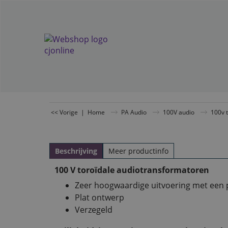
<< Vorige
|
Home
PA Audio
100V audio
100v 
Beschrijving
Meer productinfo
100 V toroïdale audiotransformatoren
Zeer hoogwaardige uitvoering met een 
Plat ontwerp
Verzegeld