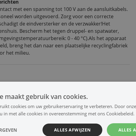
erichten
ontact met een spanning tot 100 V aan de aansluitkabels.
rsoneel worden uitgevoerd. Zorg voor een correcte
chadigt de eindversterker en de verzwakker!Het
nenshuis. Bescherm het tegen druppel- en spatwater,
mgevingstemperatuurbereik: 0 - 40 °C).Als het apparaat
d, breng het dan naar een plaatselijke recyclingfabriek
or het milieu.
Contact en ondersteuning
e maakt gebruik van cookies.
77 85 112 86
advies@cjonline.nl
ruikt cookies om uw gebruikerservaring te verbeteren. Door onze
Snel een prijsopgave? bel of mail
 u in met alle cookies in overeenstemming met ons Cookiebeleid.
ERGEVEN
ALLES AFWIJZEN
ALLES 