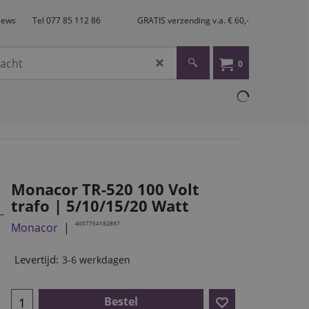
views
Tel 077 85 112 86
GRATIS verzending v.a. € 60,-
0
Monacor TR-520 100 Volt
trafo | 5/10/15/20 Watt
4007754182897
Monacor
Levertijd:
3-6 werkdagen
Bestel