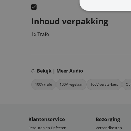
Inhoud verpakking
1x Trafo
Bekijk | Meer Audio
100V trafo
100V regelaar
100V versterkers
Op
Klantenservice
Bezorging
Retouren en Defecten
Verzendkosten