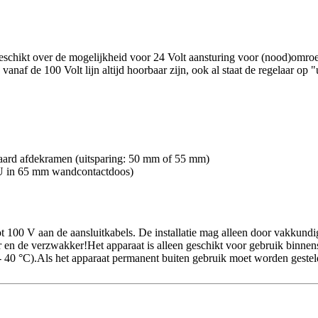
beschikt over de mogelijkheid voor 24 Volt aansturing voor (nood)omro
f de 100 Volt lijn altijd hoorbaar zijn, ook al staat de regelaar op "u
daard afdekramen (uitsparing: 50 mm of 55 mm)
 in 65 mm wandcontactdoos)
tot 100 V aan de aansluitkabels. De installatie mag alleen door vakkund
 en de verzwakker!Het apparaat is alleen geschikt voor gebruik binnen
- 40 °C).Als het apparaat permanent buiten gebruik moet worden gesteld,