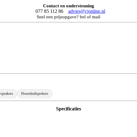
Contact en ondersteuning
077 85 112 86
advies@cjonline.nl
Snel een prijsopgave? bel of mail
speakers
Hoornluidsprekers
Specificaties