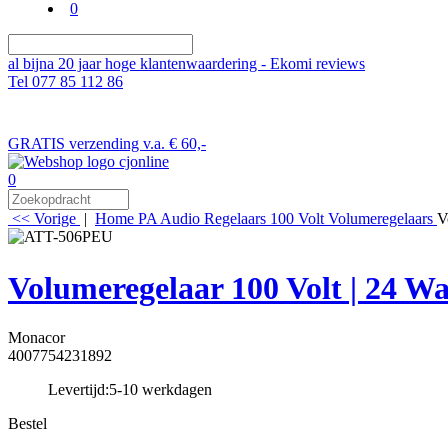
0
al bijna 20 jaar hoge klantenwaardering - Ekomi reviews
Tel 077 85 112 86
GRATIS verzending v.a. € 60,-
0
<< Vorige
|
Home
PA Audio
Regelaars
100 Volt Volumeregelaars
V
Volumeregelaar 100 Volt | 24 Watt
Monacor
4007754231892
Levertijd:
5-10 werkdagen
Bestel