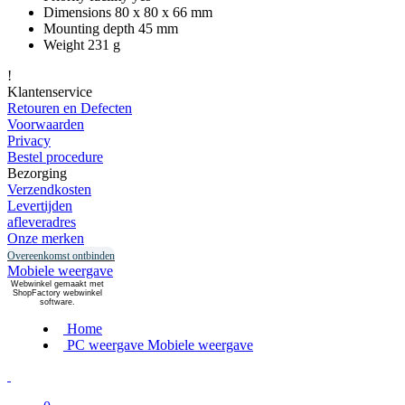
Dimensions 80 x 80 x 66 mm
Mounting depth 45 mm
Weight 231 g
!
Klantenservice
Retouren en Defecten
Voorwaarden
Privacy
Bestel procedure
Bezorging
Verzendkosten
Levertijden
afleveradres
Onze merken
Overeenkomst ontbinden
Mobiele weergave
Webwinkel gemaakt met
ShopFactory webwinkel
software.
Home
PC weergave
Mobiele weergave