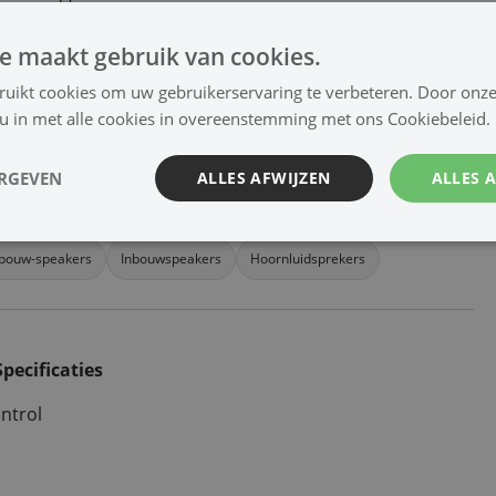
Downloads
e maakt gebruik van cookies.
ruikt cookies om uw gebruikerservaring te verbeteren. Door onze
Handleiding
 u in met alle cookies in overeenstemming met ons Cookiebeleid.
ERGEVEN
ALLES AFWIJZEN
ALLES 
bouw-speakers
Inbouwspeakers
Hoornluidsprekers
Specificaties
ntrol