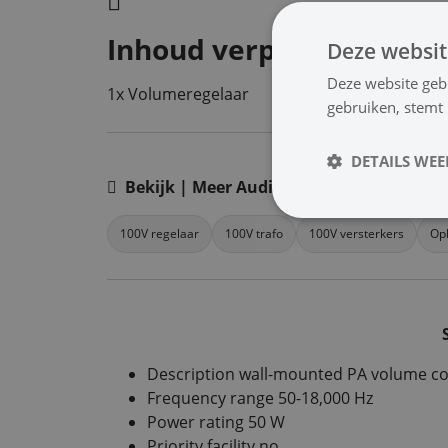
Inhoud verpakking
Deze websit
Deze website geb
1x Volumeregelaar
gebruiken, stemt
DETAILS WE
Bekijk | Meer Audio
100V regelaar
100V trafo
100V versterkers
Op
Description wall-mounted PA volume co
Frequency range 50-18,000 Hz
Power rating 50 W
Priority facility no