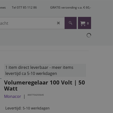
views
Tel 077 85 112 86
GRATIS verzending v.a. € 60,-
0
1 item direct leverbaar - meer items
levertijd ca 5-10 werkdagen
Volumeregelaar 100 Volt | 50
Watt
4007754255645
Monacor
Levertijd:
5-10 werkdagen