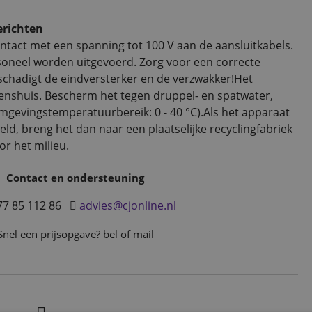
erichten
ontact met een spanning tot 100 V aan de aansluitkabels.
rsoneel worden uitgevoerd. Zorg voor een correcte
chadigt de eindversterker en de verzwakker!Het
nenshuis. Bescherm het tegen druppel- en spatwater,
mgevingstemperatuurbereik: 0 - 40 °C).Als het apparaat
d, breng het dan naar een plaatselijke recyclingfabriek
or het milieu.
Contact en ondersteuning
77 85 112 86
advies@cjonline.nl
Snel een prijsopgave? bel of mail