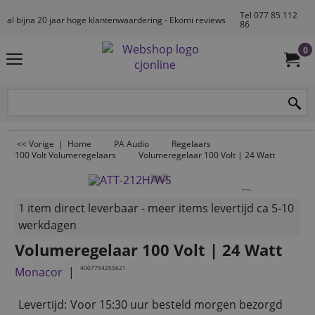
Tel 077 85 112
al bijna 20 jaar hoge klantenwaardering - Ekomi reviews
86
0
<< Vorige
|
Home
PA Audio
Regelaars
100 Volt Volumeregelaars
Volumeregelaar 100 Volt | 24 Watt
1 item direct leverbaar - meer items levertijd ca 5-10
werkdagen
Volumeregelaar 100 Volt | 24 Watt
4007754255621
Monacor
Levertijd:
Voor 15:30 uur besteld morgen bezorgd