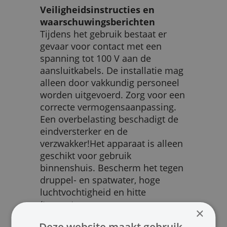
Veiligheidsinstructies en
waarschuwingsberichten
Tijdens het gebruik bestaat er
gevaar voor contact met een
spanning tot 100 V aan de
aansluitkabels. De installatie mag
alleen door vakkundig personeel
worden uitgevoerd. Zorg voor een
correcte vermogensaanpassing.
Een overbelasting beschadigt de
eindversterker en de
verzwakker!Het apparaat is alleen
geschikt voor gebruik
binnenshuis. Bescherm het tegen
druppel- en spatwater, hoge
luchtvochtigheid en hitte
(toegestane
×
omgevingstemperatuurbereik: 0 -
Deze website maakt gebruik