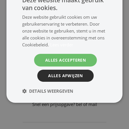
40 °C).Als het apparaat permanent
van cookies.
buiten gebruik moet worden
gesteld, breng het dan naar een
Deze website gebruikt cookies om uw
plaatselijke recyclingfabriek voor
gebruikerservaring te verbeteren. Door
een verwijdering die niet
onze website te gebruiken, stemt u in met
schadelijk is voor het milieu.
alle cookies in overeenstemming met ons
Cookiebeleid.
Lees verder
ALLES ACCEPTEREN
Contact en ondersteuning
ALLES AFWIJZEN
077 85 112 86
advies@cjonline.nl
DETAILS WEERGEVEN
Snel een prijsopgave? bel of mail