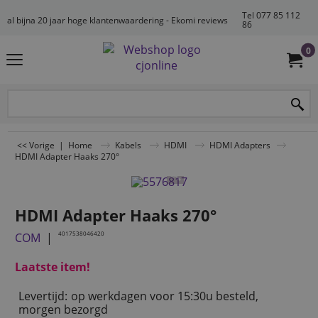
Tel 077 85 112
al bijna 20 jaar hoge klantenwaardering - Ekomi reviews
86
0
<< Vorige
|
Home
Kabels
HDMI
HDMI Adapters
HDMI Adapter Haaks 270°
HDMI Adapter Haaks 270°
4017538046420
COM
Laatste item!
Levertijd:
op werkdagen voor 15:30u besteld,
morgen bezorgd