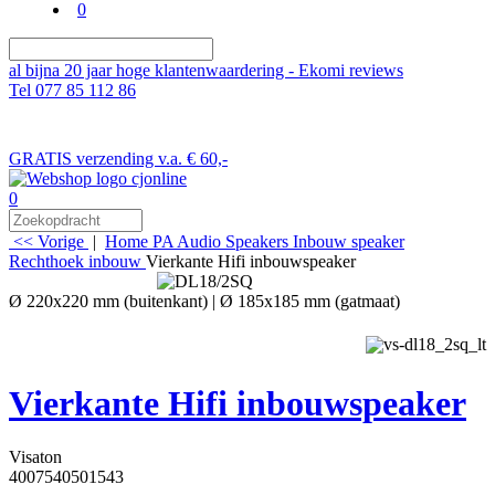
0
al bijna 20 jaar hoge klantenwaardering - Ekomi reviews
Tel 077 85 112 86
GRATIS verzending v.a. € 60,-
0
<< Vorige
|
Home
PA Audio
Speakers
Inbouw speaker
Rechthoek inbouw
Vierkante Hifi inbouwspeaker
Ø 220x220 mm (buitenkant) | Ø 185x185 mm (gatmaat)
Vierkante Hifi inbouwspeaker
Visaton
4007540501543