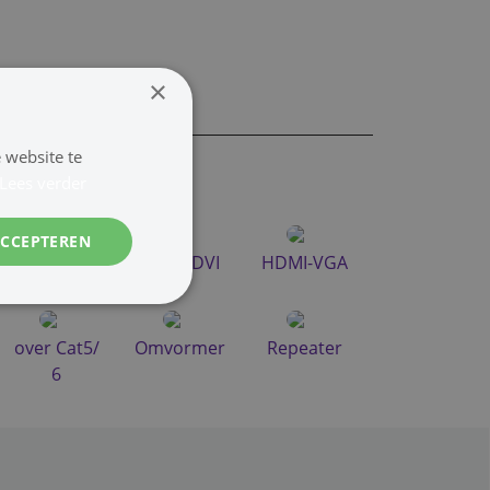
×
 website te
Lees verder
ACCEPTEREN
Micro
HDMI-DVI
HDMI-VGA
over Cat5/
Omvormer
Repeater
6