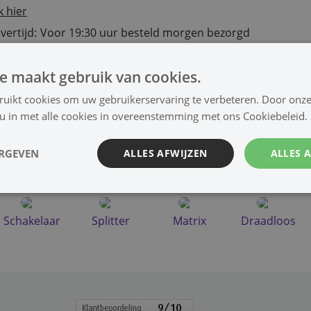
k hier
vertijd:
Voor 19:30 uur besteld morgen bezorgd
Bestel
e maakt gebruik van cookies.
ruikt cookies om uw gebruikerservaring te verbeteren. Door onze
 u in met alle cookies in overeenstemming met ons Cookiebeleid.
HDMI Kabels en randapparatuur
ERGEVEN
ALLES AFWIJZEN
ALLES 
Haaks
Vlak
Verleng
Mini
Schakelaar
Splitter
Matrix
Draadloos