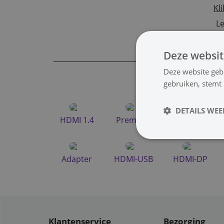
Kli
Le
Deze websit
Deze website geb
gebruiken, stemt
DETAILS WE
HDMI 1.4
Premium
HDMI 2.1
Adapter
HDMI-USB
HDMI-DP
Klantenservice
Bezorging