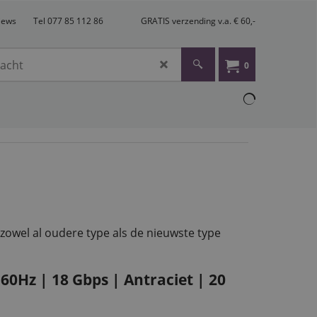
views
Tel 077 85 112 86
GRATIS verzending v.a. € 60,-
0
 zowel al oudere type als de nieuwste type
0Hz | 18 Gbps | Antraciet | 20