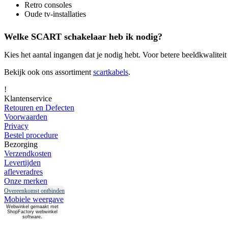
Retro consoles
Oude tv‑installaties
Welke SCART schakelaar heb ik nodig?
Kies het aantal ingangen dat je nodig hebt. Voor betere beeldkwalitei
Bekijk ook ons assortiment
scartkabels
.
!
Klantenservice
Retouren en Defecten
Voorwaarden
Privacy
Bestel procedure
Bezorging
Verzendkosten
Levertijden
afleveradres
Onze merken
Overeenkomst ontbinden
Mobiele weergave
Webwinkel gemaakt met
ShopFactory webwinkel
software.