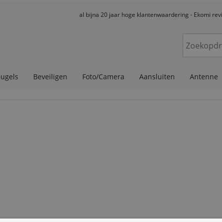
al bijna 20 jaar hoge klantenwaardering - Ekomi re
eugels
Beveiligen
Foto/Camera
Aansluiten
Antenne