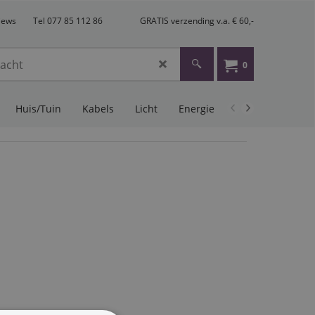
views
Tel 077 85 112 86
GRATIS verzending v.a. € 60,-
0
Huis/Tuin
Kabels
Licht
Energie
PA Audio
Mu