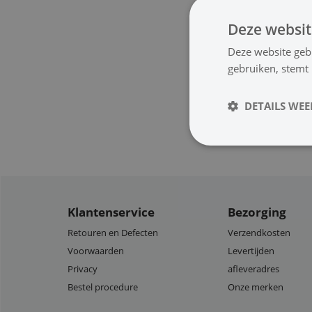
Deze websit
Deze website geb
gebruiken, stemt
DETAILS WE
Klantenservice
Bezorging
Retouren en Defecten
Verzendkosten
Voorwaarden
Levertijden
Privacy
afleveradres
Bestel procedure
Onze merken