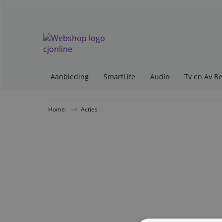
Aanbieding
SmartLife
Audio
Tv en Av B
Home
Acties