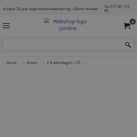
Tel 077 85 112
al bijna 20 jaar hoge klantenwaardering - Ekomi reviews
86
0
Home
Acties
2-4 werkdagen < 25