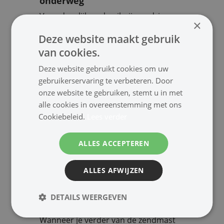
onderweg
Voor dagelijks gebruik zijn er drie
×
subcategorieën met omnidirectionele
Deze website maakt gebruik
modellen:
van cookies.
Binnenantennes
– compact en
Deze website gebruikt cookies om uw
ideaal bij goede
gebruikerservaring te verbeteren. Door
zendmastdekking.
onze website te gebruiken, stemt u in met
Buitenantennes
– sterker
alle cookies in overeenstemming met ons
signaal, perfect voor gevel of
Cookiebeleid.
Lees verder
dak.
Antennes voor caravan en boot
–
ALLES ACCEPTEREN
robuust met meestal per model
verschillende
plaatsingsmethoden.
ALLES AFWIJZEN
Directionele antennes voor
DETAILS WEERGEVEN
maximale signaalsterkte
Wanneer je verder van de zendmast