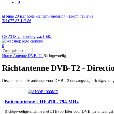
0
al bijna 20 jaar hoge klantenwaardering - Ekomi reviews
Tel 077 85 112 86
GRATIS verzending v.a. € 60,-
0
Home
Antenne
DVB-T2
Richtgevoelig
Richtantenne DVB-T2 - Direction
Deze directionele antennes voor DVB-T2 ontvangst zijn richtgevoelig
Buitenantenne UHF 470 - 794 MHz
Richtgevoelige antenne met LTE700-filter voor DVB-T2 ontvangst