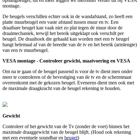
ophangbeugel, dit en meer leggen we hieronder verder uit bij VESA
montage.
De beugels verschillen echter ook in de wandafstand, zo heeft een
platte muurbeugel een vaste afstand tussen muur en tv. Een
draaibare beugel kan vaak niet zo plat tegen de muur door de
draaimechaniek, terwijl het bereik uitgeklapt ook verschilt per
beugel. De draaihoek die gehaald kan worden met een tv beugel
hangt helemaal af van de breedte van de tv en het bereik (armlengte)
van een tv muurbeugel.
VESA montage - Controleer gewicht, maatvoering en VESA
Om na te gaan of de beugel passend is voor de tv dient men onder
meer te controleren of de bevestiging van de tv en de schermmaat
overeenkomt met de gekozen beugel. Eveneens dient men ook met
de maximale draagkracht van de beugel rekening te houden.
Gewicht
Controleer of het gewicht van de Tv (zonder de voet) binnen het
maximale draaggewicht van de beugel blijft. (Houd ook rekening
met een eventuele soundbar en
beugel
)