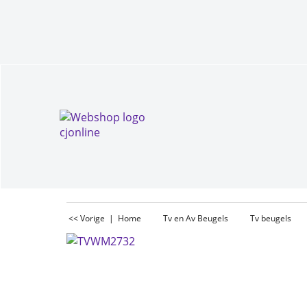
<< Vorige
|
Home
Tv en Av Beugels
Tv beugels