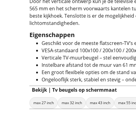
Door het verticale ontwerp kun je de televisi
565 mm en het scherm voorwaarts kantelen tuss
beste kijkhoek. Tenslotte is er de mogelijkheid
lichtomstandigheden.
Eigenschappen
Geschikt voor de meeste flatscreen-TV’s e
VESA-standaard 100x100 / 200x100 / 200x
Verticale TV-muurbeugel – stel eenvoudi
Instelbare afstand tot de muur van 61 mm
Een groot flexibele opties om de stand v
Ongelooflijk sterk, stabiel en stevig – ond
Bekijk | Tv beugels op schermmaat
max 27 inch
max 32 inch
max 43 inch
max 55 in