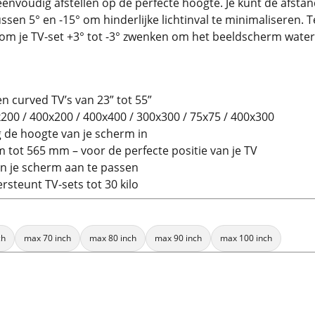
e eenvoudig afstellen op de perfecte hoogte. Je kunt de af
en 5° en -15° om hinderlijke lichtinval te minimaliseren. 
 om je TV-set +3° tot -3° zwenken om het beeldscherm waterpa
n curved TV’s van 23” tot 55”
200 / 400x200 / 400x400 / 300x300 / 75x75 / 400x300
g de hoogte van je scherm in
 tot 565 mm – voor de perfecte positie van je TV
an je scherm aan te passen
ersteunt TV-sets tot 30 kilo
ch
max 70 inch
max 80 inch
max 90 inch
max 100 inch