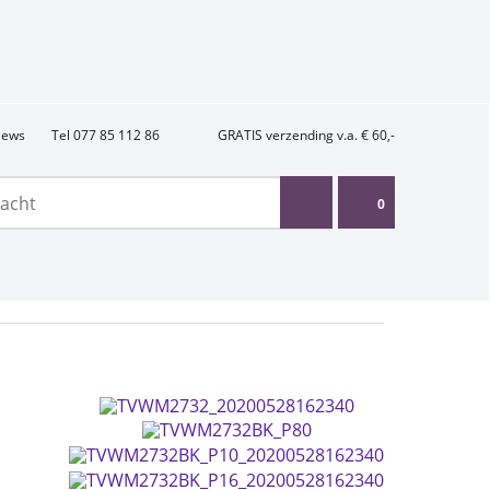
views
Tel 077 85 112 86
GRATIS verzending v.a. € 60,-
0