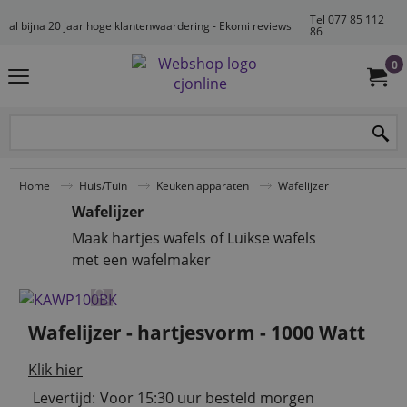
Tel 077 85 112
al bijna 20 jaar hoge klantenwaardering - Ekomi reviews
86
0
Home
Huis/Tuin
Keuken apparaten
Wafelijzer
Wafelijzer
Maak hartjes wafels of Luikse wafels
met een wafelmaker
Wafelijzer - hartjesvorm - 1000 Watt
Klik hier
Levertijd:
Voor 15:30 uur besteld morgen