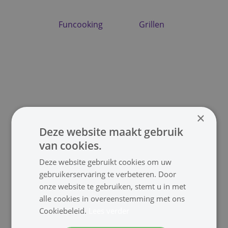
Funcooking
Grillen
×
Eierkoker
Airfryer
Deze website maakt gebruik
van cookies.
Deze website gebruikt cookies om uw
gebruikerservaring te verbeteren. Door
onze website te gebruiken, stemt u in met
alle cookies in overeenstemming met ons
Cookiebeleid.
Lees verder
Toaster
Citruspers