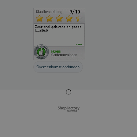
Overeenkomst ontbinden
Webwinkel gemaakt met
ShopFactory webwinkel
software.