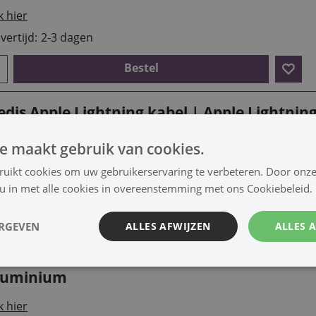
k hier
vertijd:
2-3 dagen
Bestel
dis Apple Lightning kabel | Apple Lightning
luminium
e maakt gebruik van cookies.
k hier
ruikt cookies om uw gebruikerservaring te verbeteren. Door onze
vertijd:
2-3 dagen
 u in met alle cookies in overeenstemming met ons Cookiebeleid.
Bestel
ERGEVEN
ALLES AFWIJZEN
ALLES 
dis Apple Lightning kabel | Apple Lightning
luminium
k hier