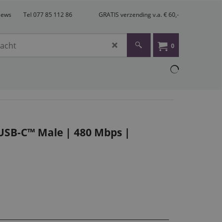
views
Tel 077 85 112 86
GRATIS verzending v.a. € 60,-
0
 USB-C™ Male | 480 Mbps |