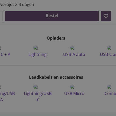
vertijd:
2-3 dagen
Bestel
Opladers
C + A
Lightning
USB-A auto
USB-C a
Laadkabels en accessoires
ing/USB
Lightning/USB
USB Micro
Comb
-A
-C