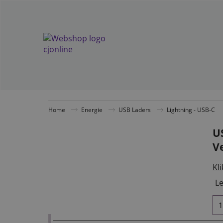
Home
Energie
USB Laders
Lightning - USB-C
U
V
Kli
Le