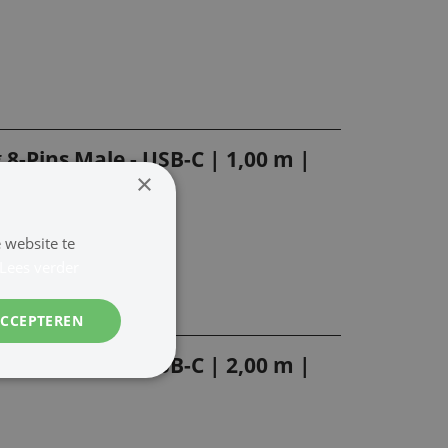
 8-Pins Male - USB-C | 1,00 m |
×
 website te
Lees verder
ACCEPTEREN
 8-Pins Male - USB-C | 2,00 m |