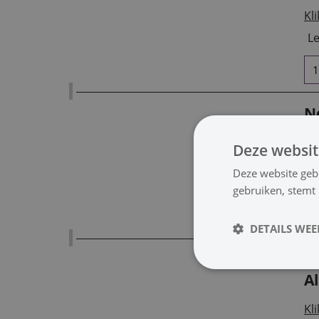
Kli
Le
Ne
A
Deze websit
Kli
Deze website geb
Le
gebruiken, stemt
DETAILS WE
Ne
A
Kli