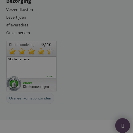
Bezorging
Verzendkosten
Levertijden
afleveradres
Onze merken
Overeenkomst ontbinden
Webwinkel gemaakt met
ShopFactory webwinkel
software.