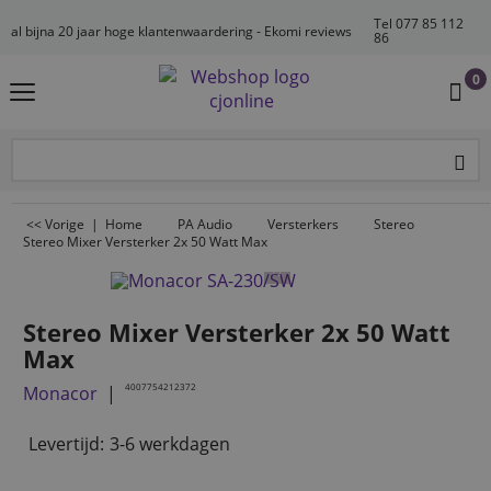
Tel 077 85 112
al bijna 20 jaar hoge klantenwaardering - Ekomi reviews
86
0
<< Vorige
|
Home
PA Audio
Versterkers
Stereo
Stereo Mixer Versterker 2x 50 Watt Max
Stereo Mixer Versterker 2x 50 Watt
Max
4007754212372
Monacor
Levertijd:
3-6 werkdagen