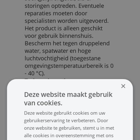
storingen optreden. Eventuele
reparaties moeten door
specialisten worden uitgevoerd.
Het product is alleen geschikt
voor gebruik binnenshuis.
Bescherm het tegen druppelend
water, spatwater en hoge
luchtvochtigheid (toegestane
omgevingstemperatuurbereik is 0
- 40 °C).
Trek nooit aan het netsnoer om
×
de stekker uit het stopcontact te
Deze website maakt gebruik
halen, pak altijd de stekker vast.
van cookies.
De in het apparaat gegenereerde
warmte moet door luchtcirculatie
Deze website gebruikt cookies om uw
worden afgevoerd. Bedek nooit de
gebruikerservaring te verbeteren. Door
ventilatieopeningen van de
onze website te gebruiken, stemt u in met
behuizing.
alle cookies in overeenstemming met ons