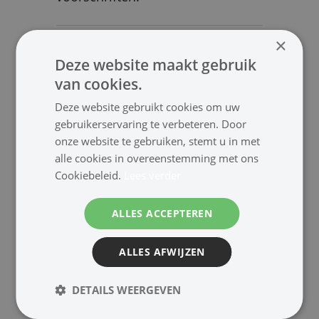
×
Deze website maakt gebruik
van cookies.
info@cjonline.nl
0778511286
Deze website gebruikt cookies om uw
gebruikerservaring te verbeteren. Door
Start gesprek in
onze website te gebruiken, stemt u in met
WhatsApp
alle cookies in overeenstemming met ons
Cookiebeleid.
Lees verder
Gratis verzending NL vanaf
€60,-
ALLES ACCEPTEREN
Retourrecht informatie
Levertijden
ALLES AFWIJZEN
DETAILS WEERGEVEN