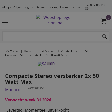
Tel 077 85 112
al bijna 20 jaar hoge klantenwaardering - Ekomi reviews
86
0
<< Vorige
|
Home
PA Audio
Versterkers
Stereo
Compacte Stereo versterker 2x 50 Watt Max
Compacte Stereo versterker 2x 50
Watt Max
4007754226942
Monacor
Verwacht week 31 2026
Levertijd:
Momenteel uitverkocht