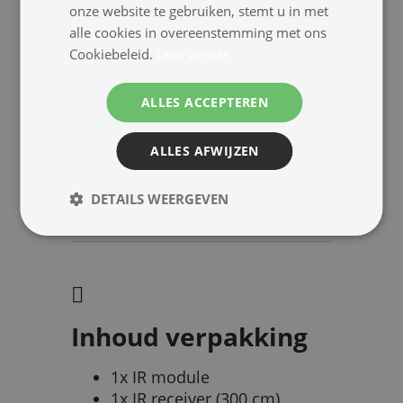
onze website te gebruiken, stemt u in met
tv's (plasma, lcd en led),
alle cookies in overeenstemming met ons
indirect zonlicht en
Cookiebeleid.
Lees verder
spaarlampen.
ALLES ACCEPTEREN
ALLES AFWIJZEN
Zie ook:
DETAILS WEERGEVEN
Alle IR-extenders
Afstandsbedieningen
Inhoud verpakking
1x IR module
1x IR receiver (300 cm)