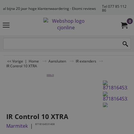
Tel 077 85 112
al bijna 20 jaar hoge klantenwaardering - Ekomi reviews
86
0
<< Vorige
|
Home
Aansluiten
IR extenders
IR Control 10 XTRA
IR Control 10 XTRA
8718164531408
Marmitek