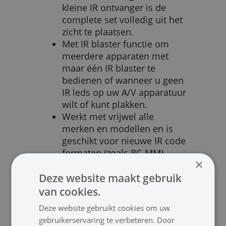
kleine IR ontvanger is de
complete set volledig uit het
zicht te plaatsen.
Met IR blaster functie om
meerdere apparaten met
maar één IR blaster te
bedienen of wanneer u geen
IR leds op uw A/V apparatuur
wilt of kunt plakken.
Werkt met vrijwel alle
merken en modellen en is
geschikt voor nieuwe IR code
formaten (zoals RC-MM)
×
welke worden gebruikt in
Deze website maakt gebruik
vele nieuwe HD apparaten
en digitale tv decoders.
van cookies.
Bevat nieuwe IR
Deze website gebruikt cookies om uw
filtertechnieken voor gebruik
gebruikerservaring te verbeteren. Door
in de buurt van flatscreen