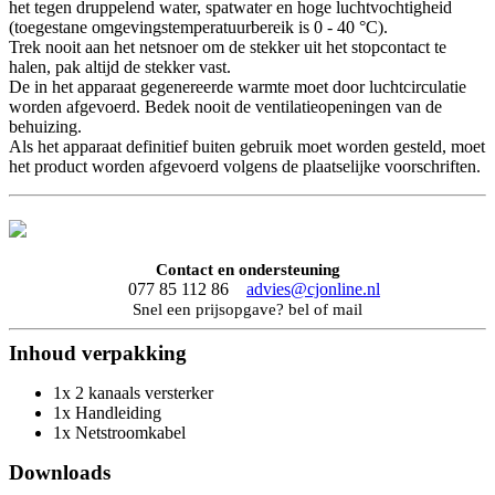
het tegen druppelend water, spatwater en hoge luchtvochtigheid
(toegestane omgevingstemperatuurbereik is 0 - 40 °C).
Trek nooit aan het netsnoer om de stekker uit het stopcontact te
halen, pak altijd de stekker vast.
De in het apparaat gegenereerde warmte moet door luchtcirculatie
worden afgevoerd. Bedek nooit de ventilatieopeningen van de
behuizing.
Als het apparaat definitief buiten gebruik moet worden gesteld, moet
het product worden afgevoerd volgens de plaatselijke voorschriften.
Contact en ondersteuning
077 85 112 86
advies@cjonline.nl
Snel een prijsopgave? bel of mail
Inhoud verpakking
1x 2 kanaals versterker
1x Handleiding
1x Netstroomkabel
Downloads