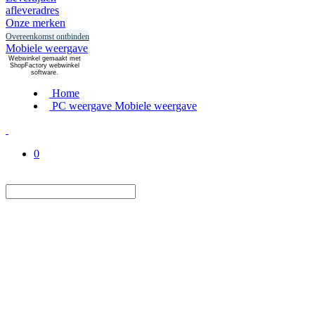
afleveradres
Onze merken
Overeenkomst ontbinden
Mobiele weergave
Webwinkel gemaakt met
ShopFactory webwinkel
software.
Home
PC weergave
Mobiele weergave
0