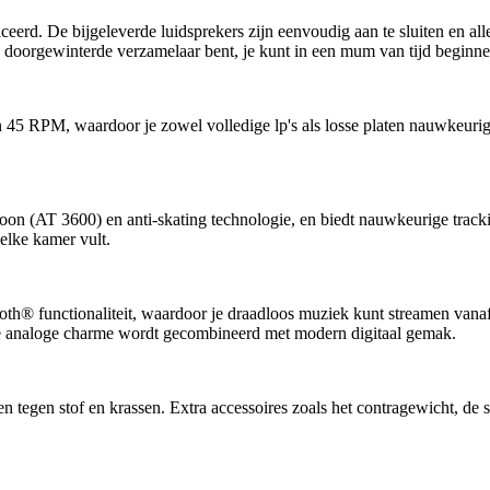
d. De bijgeleverde luidsprekers zijn eenvoudig aan te sluiten en alle 
 doorgewinterde verzamelaar bent, je kunt in een mum van tijd beginnen 
 RPM, waardoor je zowel volledige lp's als losse platen nauwkeurig kun
n (AT 3600) en anti-skating technologie, en biedt nauwkeurige trac
elke kamer vult.
® functionaliteit, waardoor je draadloos muziek kunt streamen vanaf j
sieke analoge charme wordt gecombineerd met modern digitaal gemak.
en tegen stof en krassen. Extra accessoires zoals het contragewicht, d