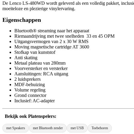
De Lenco LS-480WD wordt geleverd als een volledig pakket, inclusief 
moeiteloze en plezierige vinylervaring.
Eigenschappen
Bluetooth® streaming naar het apparaat
Riemaandrijving met twee snelheden 33 en 45 OPM
Uitgangsvermogen van 2 x 30 W RMS
Moving magnetische cartridge AT 3600
Stofkap van kunststof
Anti skating
Metaal plateau van 280mm
Voorversterker en versterker
Aansluitingen: RCA uitgang
2 luidsprekers
MDF-behuizing
Volume regeling
Grond connector
Inclusief: AC-adapter
Bekijk ook Platenspelers:
met Speakers
met Bluetooth zender
met USB
Toebehoren