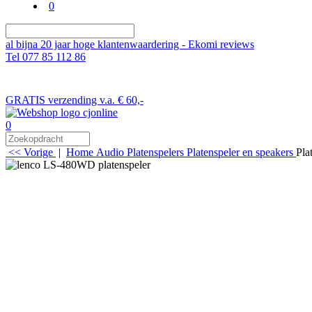
0
al bijna 20 jaar hoge klantenwaardering - Ekomi reviews
Tel 077 85 112 86
GRATIS verzending v.a. € 60,-
0
<< Vorige
|
Home
Audio
Platenspelers
Platenspeler en speakers
Pla