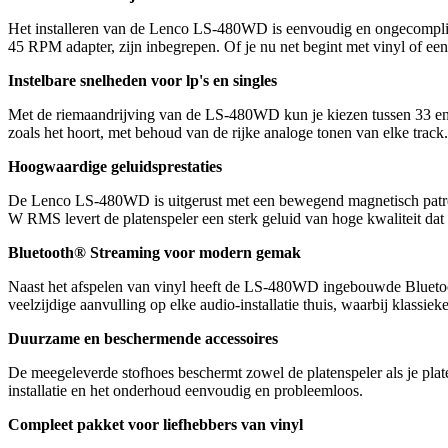
Het installeren van de Lenco LS-480WD is eenvoudig en ongecompliceer
45 RPM adapter, zijn inbegrepen. Of je nu net begint met vinyl of een
Instelbare snelheden voor lp's en singles
Met de riemaandrijving van de LS-480WD kun je kiezen tussen 33 en 45
zoals het hoort, met behoud van de rijke analoge tonen van elke track.
Hoogwaardige geluidsprestaties
De Lenco LS-480WD is uitgerust met een bewegend magnetisch patroo
W RMS levert de platenspeler een sterk geluid van hoge kwaliteit dat 
Bluetooth® Streaming voor modern gemak
Naast het afspelen van vinyl heeft de LS-480WD ingebouwde Bluetooth
veelzijdige aanvulling op elke audio-installatie thuis, waarbij klas
Duurzame en beschermende accessoires
De meegeleverde stofhoes beschermt zowel de platenspeler als je plat
installatie en het onderhoud eenvoudig en probleemloos.
Compleet pakket voor liefhebbers van vinyl