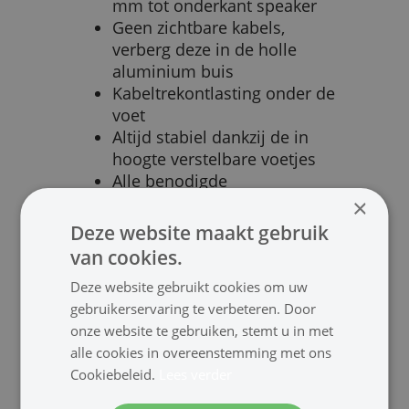
mm tot onderkant speaker
Geen zichtbare kabels,
verberg deze in de holle
aluminium buis
Kabeltrekontlasting onder de
voet
Altijd stabiel dankzij de in
hoogte verstelbare voetjes
Alle benodigde
montagematerialen worden
×
meegeleverd
Deze website maakt gebruik
van cookies.
Deze website gebruikt cookies om uw
gebruikerservaring te verbeteren. Door
Bekijk meer speakerbeugels:
onze website te gebruiken, stemt u in met
alle cookies in overeenstemming met ons
Vloerstandaard
Universeel
Cookiebeleid.
Lees verder
Soundbar
PA statieven