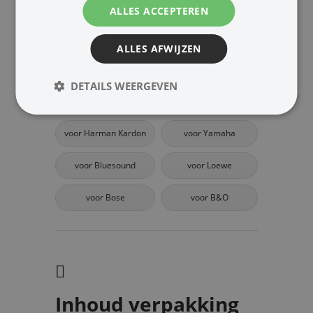
ALLES ACCEPTEREN
Speakerkabel
Speaker schakelaar
ALLES AFWIJZEN
Zie ook beugels & standaard:
DETAILS WEERGEVEN
voor Sonos
voor Denon
voor Harman Kardon
voor Yamaha
voor Bluesound
voor Loewe
voor Bose
voor B&O
Inhoud verpakking