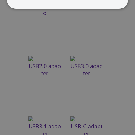
USB2.0 Micr
USB3.0
o
USB2.0 adap
USB3.0 adap
ter
ter
USB3.1 adap
USB-C adapt
ter
er