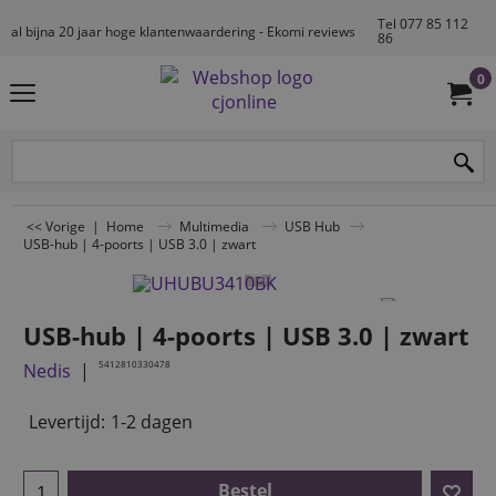
Tel 077 85 112
al bijna 20 jaar hoge klantenwaardering - Ekomi reviews
86
0
<< Vorige
|
Home
Multimedia
USB Hub
USB-hub | 4-poorts | USB 3.0 | zwart
USB-hub | 4-poorts | USB 3.0 | zwart
5412810330478
Nedis
Levertijd:
1-2 dagen
Bestel