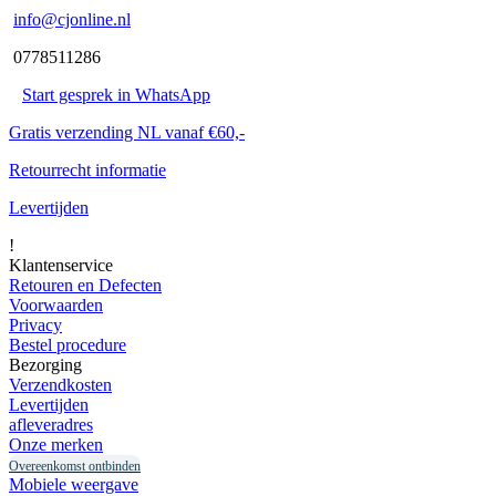
info@cjonline.nl
0778511286
Start gesprek in WhatsApp
Gratis verzending NL vanaf €60,-
Retourrecht informatie
Levertijden
!
Klantenservice
Retouren en Defecten
Voorwaarden
Privacy
Bestel procedure
Bezorging
Verzendkosten
Levertijden
afleveradres
Onze merken
Overeenkomst ontbinden
Mobiele weergave