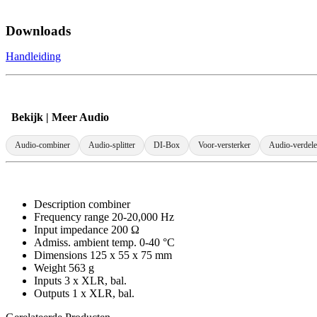
Downloads
Handleiding
Bekijk | Meer Audio
Audio-combiner
Audio-splitter
DI-Box
Voor-versterker
Audio-verdele
Description combiner
Frequency range 20-20,000 Hz
Input impedance 200 Ω
Admiss. ambient temp. 0-40 °C
Dimensions 125 x 55 x 75 mm
Weight 563 g
Inputs 3 x XLR, bal.
Outputs 1 x XLR, bal.