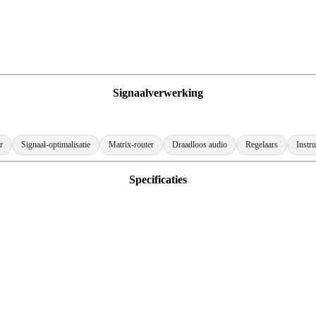
Signaalverwerking
r
Signaal-optimalisatie
Matrix-router
Draadloos audio
Regelaars
Instr
Specificaties