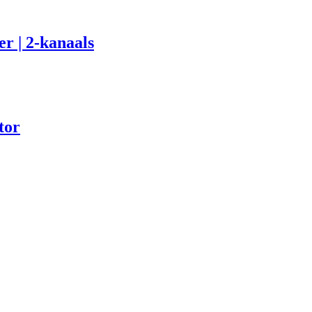
r | 2-kanaals
tor