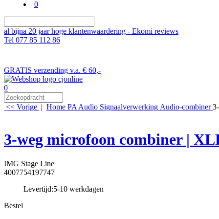
0
al bijna 20 jaar hoge klantenwaardering - Ekomi reviews
Tel 077 85 112 86
GRATIS verzending v.a. € 60,-
0
<< Vorige
|
Home
PA Audio
Signaalverwerking
Audio-combiner
3
3-weg microfoon combiner | XL
IMG Stage Line
4007754197747
Levertijd:
5-10 werkdagen
Bestel