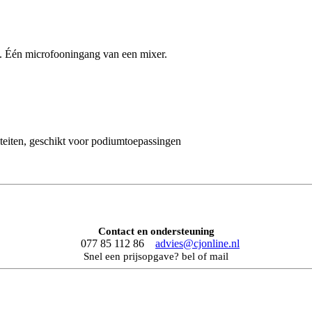
jv. Één microfooningang van een mixer.
eiten, geschikt voor podiumtoepassingen
Contact en ondersteuning
077 85 112 86
advies@cjonline.nl
Snel een prijsopgave? bel of mail