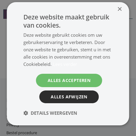
×
Beschrijving
Meer productinfo
Deze website maakt gebruik
van cookies.
Dit product is niet langer
leverbaar
Deze website gebruikt cookies om uw
gebruikerservaring te verbeteren. Door
Bekijk alternatief:
onze website te gebruiken, stemt u in met
alle cookies in overeenstemming met ons
Overzicht
Cookiebeleid.
Lees verder
ALLES ACCEPTEREN
ALLES AFWIJZEN
Klantenservice
Retouren en Defecten
DETAILS WEERGEVEN
Voorwaarden
Privacy
Bestel procedure