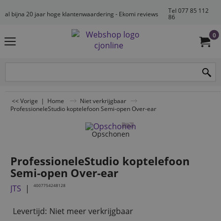
Tel 077 85 112
al bijna 20 jaar hoge klantenwaardering - Ekomi reviews
86
0
<< Vorige
|
Home
Niet verkrijgbaar
ProfessioneleStudio koptelefoon Semi-open Over-ear
Opschonen
ProfessioneleStudio koptelefoon
Semi-open Over-ear
4007754248128
JTS
Levertijd:
Niet meer verkrijgbaar