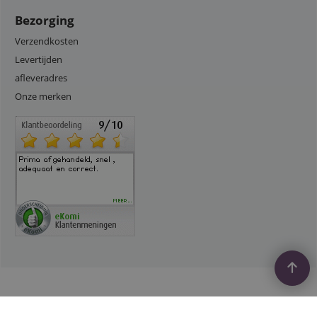
Bezorging
Verzendkosten
Levertijden
afleveradres
Onze merken
Webwinkel gemaakt met
ShopFactory webwinkel
software.