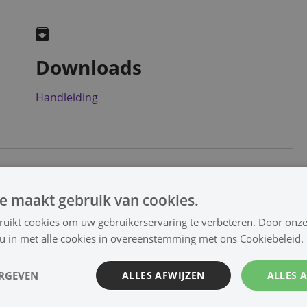
Downloads
Handleiding
licht schakel oplossingen
e maakt gebruik van cookies.
ruikt cookies om uw gebruikerservaring te verbeteren. Door onze
rtL
Stekkerdoos
Stekkers RF
RF Smart
 u in met alle cookies in overeenstemming met ons Cookiebeleid.
ERGEVEN
ALLES AFWIJZEN
ALLES 