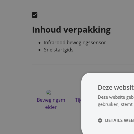
Inhoud verpakking
Infrarood bewegingssensor
Snelstartgids
Stopcontact / 
Deze websit
Deze website geb
Bewegingsm
Tijdschakela
Wi-Fi Sma
gebruiken, stemt
elder
ar
ife
DETAILS WE