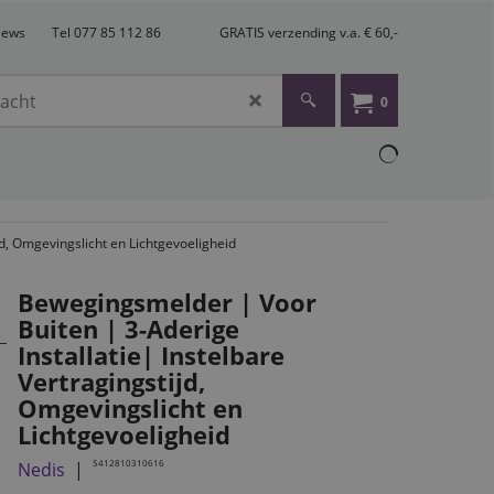
views
Tel 077 85 112 86
GRATIS verzending v.a. € 60,-
0
jd, Omgevingslicht en Lichtgevoeligheid
Bewegingsmelder | Voor
Buiten | 3-Aderige
Installatie| Instelbare
Vertragingstijd,
Omgevingslicht en
Lichtgevoeligheid
5412810310616
Nedis