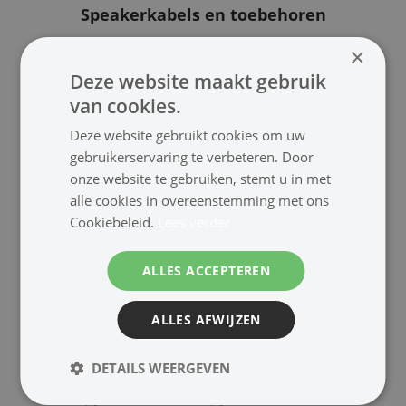
Speakerkabels en toebehoren
×
0.35 mm²
0.5 mm²
Deze website maakt gebruik
van cookies.
Deze website gebruikt cookies om uw
gebruikerservaring te verbeteren. Door
onze website te gebruiken, stemt u in met
alle cookies in overeenstemming met ons
Cookiebeleid.
Lees verder
0.75 mm²
1.5 mm²
ALLES ACCEPTEREN
ALLES AFWIJZEN
DETAILS WEERGEVEN