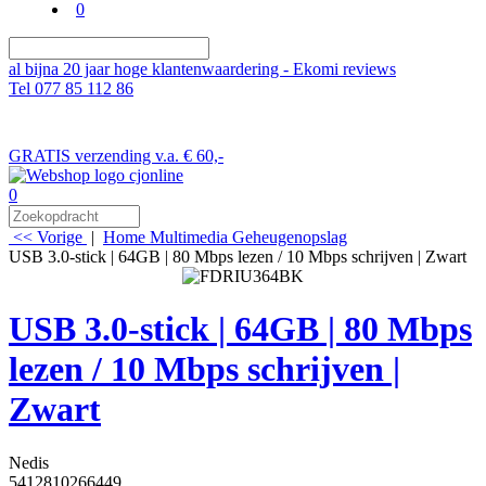
0
al bijna 20 jaar hoge klantenwaardering - Ekomi reviews
Tel 077 85 112 86
GRATIS verzending v.a. € 60,-
0
<< Vorige
|
Home
Multimedia
Geheugenopslag
USB 3.0-stick | 64GB | 80 Mbps lezen / 10 Mbps schrijven | Zwart
USB 3.0-stick | 64GB | 80 Mbps
lezen / 10 Mbps schrijven |
Zwart
Nedis
5412810266449