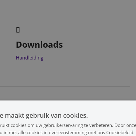
Downloads
Handleiding
accessoires en PA audio
e maakt gebruik van cookies.
svl
Statief
Speaker
Versterk
Mixer
ruikt cookies om uw gebruikerservaring te verbeteren. Door onze
k
er
 u in met alle cookies in overeenstemming met ons Cookiebeleid.