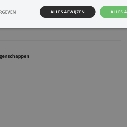
ERGEVEN
ALLES AFWIJZEN
ALLES 
dlo
Hand mi
Studio
Kabel
Instrum
s
c
ent
igenschappen