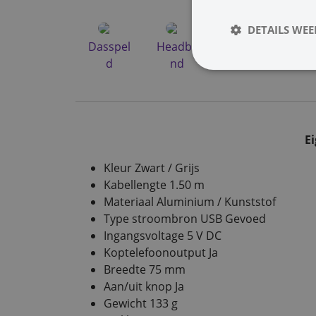
DETAILS WE
Dasspel
Headba
Earband
Draa
d
nd
o
E
Kleur Zwart / Grijs
Kabellengte 1.50 m
Materiaal Aluminium / Kunststof
Type stroombron USB Gevoed
Ingangsvoltage 5 V DC
Koptelefoonoutput Ja
Breedte 75 mm
Aan/uit knop Ja
Gewicht 133 g