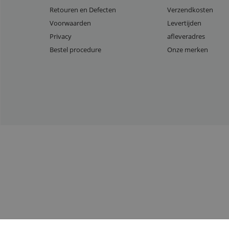
Retouren en Defecten
Verzendkosten
Voorwaarden
Levertijden
Privacy
afleveradres
Bestel procedure
Onze merken