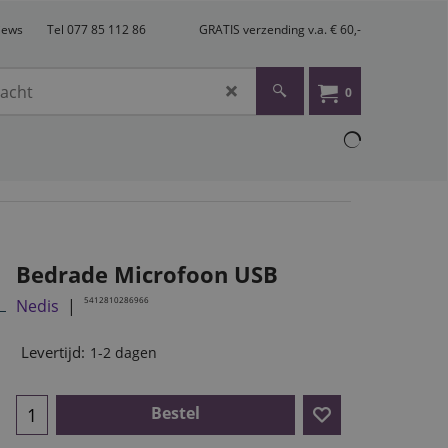
views
Tel 077 85 112 86
GRATIS verzending v.a. € 60,-
0
Bedrade Microfoon USB
5412810286966
Nedis
Levertijd:
1-2 dagen
Bestel