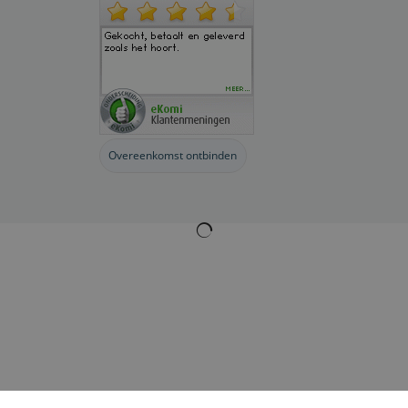
Overeenkomst ontbinden
Webwinkel gemaakt met
ShopFactory webwinkel
software.