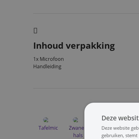
Inhoud verpakking
1x Microfoon
Handleiding
Microfoons, 
Deze websit
Tafelmic
Zwanen
Richt
Gren
Deze website geb
hals
a
gebruiken, stemt