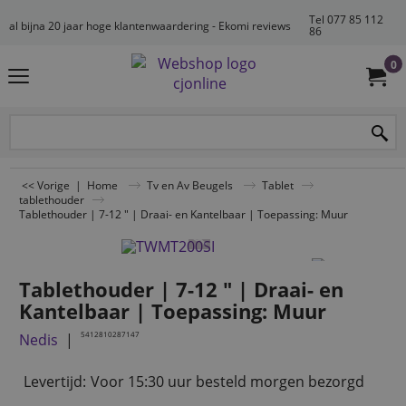
Tel 077 85 112
al bijna 20 jaar hoge klantenwaardering - Ekomi reviews
86
0
<< Vorige
|
Home
Tv en Av Beugels
Tablet
tablethouder
Tablethouder | 7-12 " | Draai- en Kantelbaar | Toepassing: Muur
Tablethouder | 7-12 " | Draai- en
Kantelbaar | Toepassing: Muur
5412810287147
Nedis
Levertijd:
Voor 15:30 uur besteld morgen bezorgd