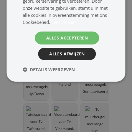
gebruikerservaring te verbeteren. Door
Filter Tv‑beugels op type
onze website te gebruiken, stemt u in met
alle cookies in overeenstemming met ons
Cookiebeleid.
Lees verder
ALLES ACCEPTEREN
Plat
Draaibaar
Kantelbaar
ALLES AFWIJZEN
DETAILS WEERGEVEN
Plafond
Gemotoriseerd
Up/Down
Tafelstand.
Vloerstand.