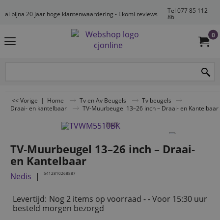
Tel 077 85 112
al bijna 20 jaar hoge klantenwaardering - Ekomi reviews
86
0
<< Vorige
|
Home
Tv en Av Beugels
Tv beugels
Draai- en kantelbaar
TV‑Muurbeugel 13–26 inch – Draai‑ en Kantelbaar
TV‑Muurbeugel 13–26 inch – Draai‑
en Kantelbaar
5412810268887
Nedis
Levertijd:
Nog 2 items op voorraad - - Voor 15:30 uur
besteld morgen bezorgd