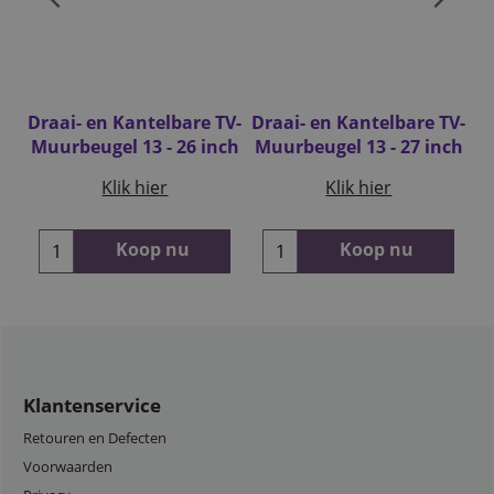
TV-
Draai- en Kantelbare TV-
Draai- en Kantelbare TV-
Dr
ch
Muurbeugel 13 - 26 inch
Muurbeugel 13 - 27 inch
Klik hier
Klik hier
Koop nu
Koop nu
Klantenservice
Retouren en Defecten
Voorwaarden