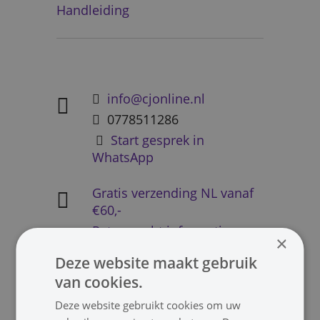
Handleiding
info@cjonline.nl
0778511286
Start gesprek in
WhatsApp
Gratis verzending NL vanaf
€60,-
Retourrecht informatie
×
Levertijden
Deze website maakt gebruik
van cookies.
Deze website gebruikt cookies om uw