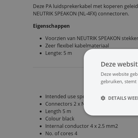
Deze PA luidsprekerkabel met koperen geleider
NEUTRIK SPEAKON (NL-4FX) connectoren.
Eigenschappen
Voorzien van NEUTRIK SPEAKON stekker
Zeer flexibel kabelmateriaal
Lengte: 5 m
Deze websit
Deze website geb
gebruiken, stemt
Intended use speakers
DETAILS WE
Connectors 2 x NEUTRIK SPEAKON plug 
Length 5 m
Colour black
Internal conductor 4 x 2.5 mm2
No. of cores 4