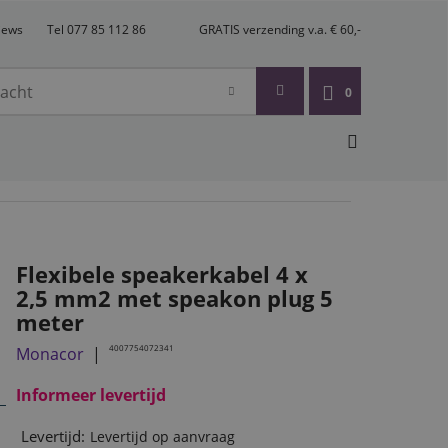
views
Tel 077 85 112 86
GRATIS verzending v.a. € 60,-
0
Flexibele speakerkabel 4 x
2,5 mm2 met speakon plug 5
meter
4007754072341
Monacor
Informeer levertijd
Levertijd:
Levertijd op aanvraag