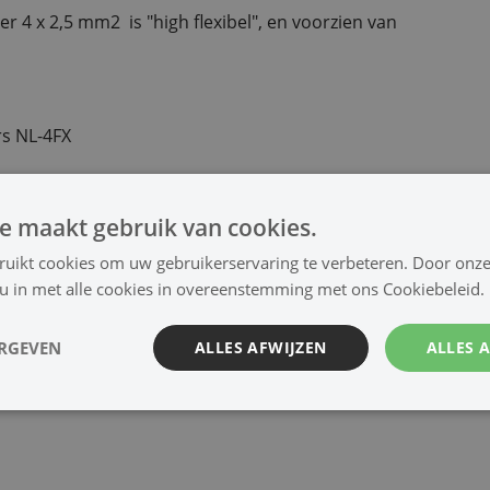
 4 x 2,5 mm2 is "high flexibel", en voorzien van
s NL-4FX
e maakt gebruik van cookies.
ruikt cookies om uw gebruikerservaring te verbeteren. Door onze
 u in met alle cookies in overeenstemming met ons Cookiebeleid.
Specificaties
ERGEVEN
ALLES AFWIJZEN
ALLES 
NL-4FX