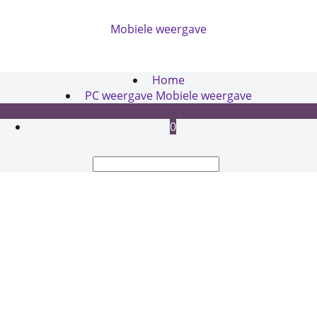
Mobiele weergave
Webwinkel gemaakt met
ShopFactory webwinkel
software.
Home
PC weergave
Mobiele weergave
0