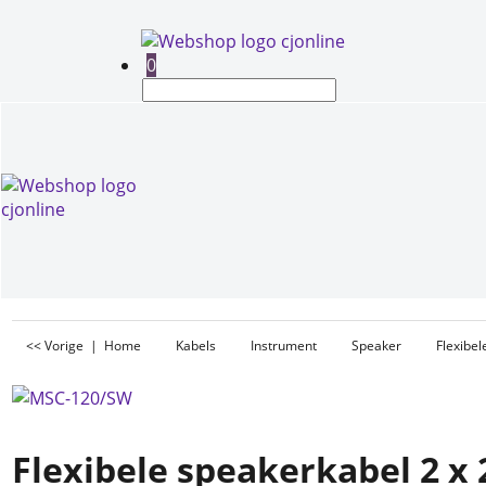
0
<< Vorige
|
Home
Kabels
Instrument
Speaker
Flexibe
Flexibele speakerkabel 2 x