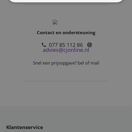
Contact en ondersteuning
077 85 112 86
advies@cjonline.nl
Snel een prijsopgave? bel of mail
Klantenservice