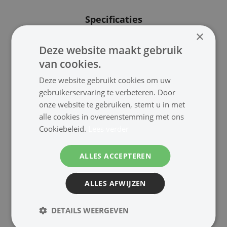
Specificaties
×
Description adapter screw
Deze website maakt gebruik
Type outside thread: M8 x 18
van cookies.
mm, inside thread: 9 mm
(⅜")
Deze website gebruikt cookies om uw
Colour chrome
gebruikerservaring te verbeteren. Door
Suitable for speaker systems
onze website te gebruiken, stemt u in met
PAB-303/..., ESP-303/...
alle cookies in overeenstemming met ons
Admiss. ambient temp. 0-40
Cookiebeleid.
Lees verder
°C
Weight 39 g
ALLES ACCEPTEREN
Packing unit 1
Packing dimensions (W x H x
ALLES AFWIJZEN
L) 0.095 x 0.02 x 0.095 m
Gross weight 0.041 kg
Net weight 0.039 kg
DETAILS WEERGEVEN