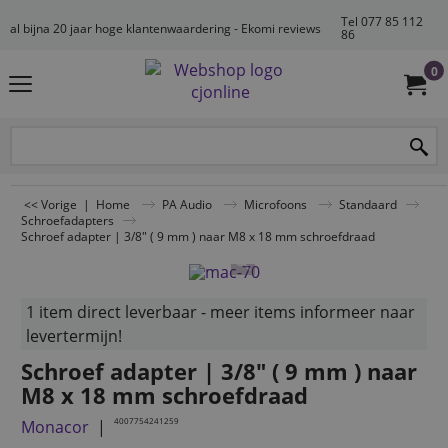
Tel 077 85 112
al bijna 20 jaar hoge klantenwaardering - Ekomi reviews
86
0
<< Vorige
|
Home
PA Audio
Microfoons
Standaard
Schroefadapters
Schroef adapter | 3/8" ( 9 mm ) naar M8 x 18 mm schroefdraad
1 item direct leverbaar - meer items informeer naar
levertermijn!
Schroef adapter | 3/8" ( 9 mm ) naar
M8 x 18 mm schroefdraad
4007754241259
Monacor