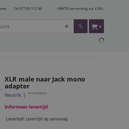
views
Tel 077 85 112 86
GRATIS verzending v.a. € 60,-
0
XLR male naar Jack mono
adapter
7613187006616
Neutrik
Informeer levertijd
Levertijd:
Levertijd op aanvraag