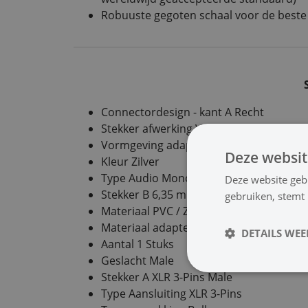
Robuuste gegoten schaal voor de best
Connectordesign - kant A Recht
Stekker afwerking Vernikkeld
Vormgeving adapter Recht
Deze websit
Kleur Zilver
Type Audio Mono
Deze website geb
Stekker B 6,35 mm Male
gebruiken, stemt
Materiaal PVC / Zink Legering
Materiaal adapterbehuizing PVC
DETAILS WE
Aantal 1 Stuks
Geslacht Male
Stekker A XLR 3-Pins Male
Type Aansluiting XLR 3-Pins