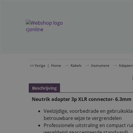
<< Vorige
|
Home
Kabels
Instrument
Adapter
Beschrijving
Neutrik adapter 3p XLR connector- 6.3mm
Veelzijdige, voorbedrade en gebruiksk
betrouwbare wijze te vergrendelen
Professionele uitstraling en compact r
wereldwijd geaccepteerde standaard)