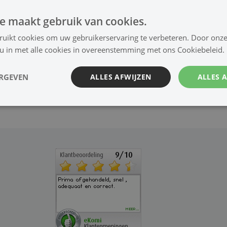
e maakt gebruik van cookies.
-mi
Mini-Jack
Jack 6.35
Subwoof
Toslink
ack
mm
er
ruikt cookies om uw gebruikerservaring te verbeteren. Door onze
 u in met alle cookies in overeenstemming met ons Cookiebeleid.
gen
Chassis-
Instrum
Schakela
Omvor
ERGEVEN
ALLES AFWIJZEN
ALLES 
deel
ent
ar
mer