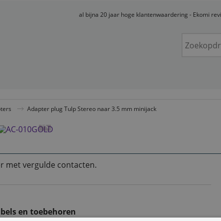
al bijna 20 jaar hoge klantenwaardering - Ekomi re
ters
Adapter plug Tulp Stereo naar 3.5 mm minijack
er met vergulde contacten.
bels en toebehoren