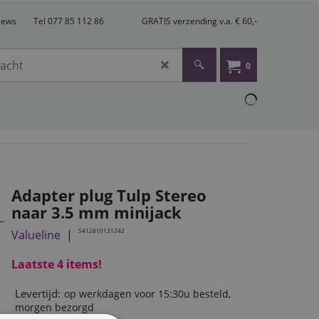
views
Tel 077 85 112 86
GRATIS verzending v.a. € 60,-
0
Adapter plug Tulp Stereo
naar 3.5 mm minijack
5412810131242
Valueline
Laatste 4 items!
Levertijd:
op werkdagen voor 15:30u besteld,
morgen bezorgd