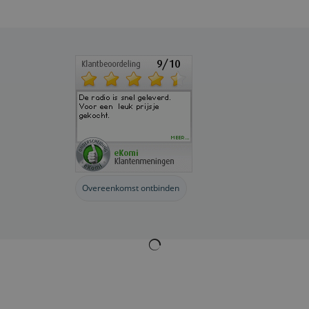
Overeenkomst ontbinden
Webwinkel gemaakt met
ShopFactory webwinkel
software.