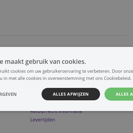
e maakt gebruik van cookies.
ls
Tv beugels
Antenne
ruikt cookies om uw gebruikerservaring te verbeteren. Door onze
 u in met alle cookies in overeenstemming met ons Cookiebeleid.
ERGEVEN
ALLES AFWIJZEN
ALLES 
Gratis verzending NL vanaf €60,-
Retourrecht informatie
Levertijden