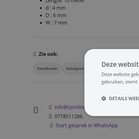
Lengte: 10 meter
d : 4 mm
D : 6 mm
W : 7 mm
Zie ook:
Deze websit
Kabelbinder
Kabelgoot
Kabelclips
Aansluitkabe
Deze website geb
gebruiken, stemt
DETAILS WE
info@cjonline.nl
0778511286
Start gesprek in WhatsApp