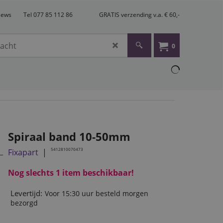
views
Tel 077 85 112 86
GRATIS verzending v.a. € 60,-
0
Spiraal band 10-50mm
5412810070473
Fixapart
Nog slechts 1 item beschikbaar!
Levertijd:
Voor 15:30 uur besteld morgen
bezorgd