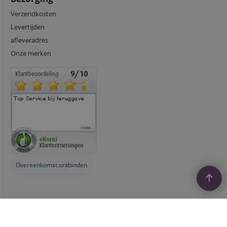
Verzendkosten
Levertijden
afleveradres
Onze merken
Overeenkomst ontbinden
Webwinkel gemaakt met
ShopFactory webwinkel