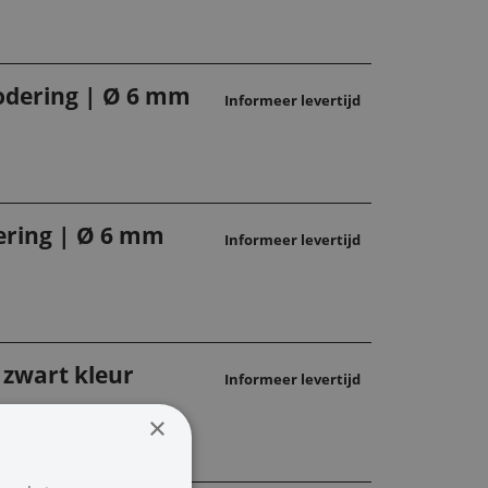
codering | Ø 6 mm
Informeer levertijd
dering | Ø 6 mm
Informeer levertijd
 zwart kleur
Informeer levertijd
×