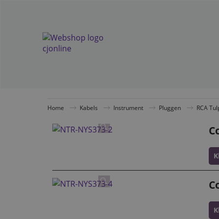
Home
Kabels
Instrument
Pluggen
RCA Tul
C
K
C
K