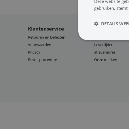
Deze website geb
gebruiken, stemt
DETAILS WE
Klantenservice
Bezorging
Retouren en Defecten
Verzendkosten
Voorwaarden
Levertijden
Privacy
afleveradres
Bestel procedure
Onze merken