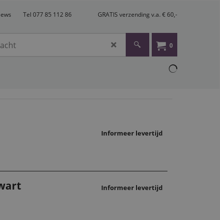
views
Tel 077 85 112 86
GRATIS verzending v.a. € 60,-
0
Informeer levertijd
wart
Informeer levertijd