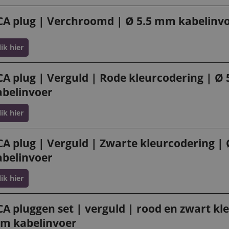
CA plug | Verchroomd | Ø 5.5 mm kabelinv
lik hier
CA plug | Verguld | Rode kleurcodering | Ø
abelinvoer
lik hier
CA plug | Verguld | Zwarte kleurcodering |
abelinvoer
lik hier
A pluggen set | verguld | rood en zwart kle
m kabelinvoer