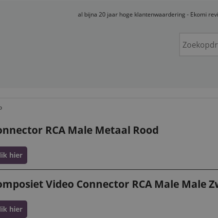
al bijna 20 jaar hoge klantenwaardering - Ekomi re
p
onnector RCA Male Metaal Rood
lik hier
omposiet Video Connector RCA Male Male Z
lik hier