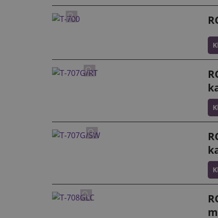
R
K
R
k
K
R
k
K
RC
m