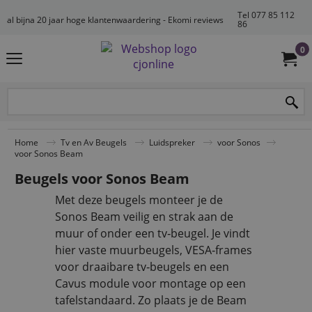
Tel 077 85 112
al bijna 20 jaar hoge klantenwaardering - Ekomi reviews
86
0
Home
Tv en Av Beugels
Luidspreker
voor Sonos
voor Sonos Beam
Beugels voor Sonos Beam
Met deze beugels monteer je de
Sonos Beam veilig en strak aan de
muur of onder een tv‑beugel. Je vindt
hier vaste muurbeugels, VESA‑frames
voor draaibare tv‑beugels en een
Cavus module voor montage op een
tafelstandaard. Zo plaats je de Beam