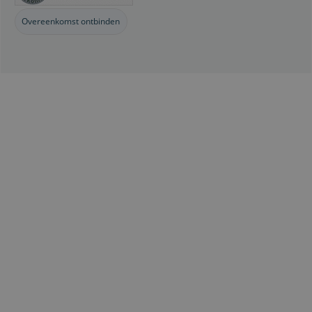
Overeenkomst ontbinden
Webwinkel gemaakt met
ShopFactory webwinkel
software.