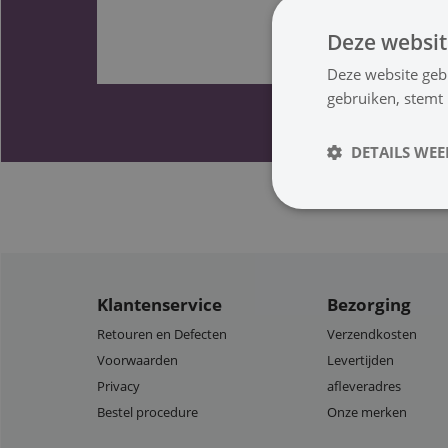
Deze websit
Deze website geb
gebruiken, stemt
DETAILS WE
Klantenservice
Bezorging
Retouren en Defecten
Verzendkosten
Voorwaarden
Levertijden
Privacy
afleveradres
Bestel procedure
Onze merken