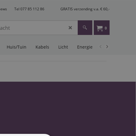
views
Tel 077 85 112 86
GRATIS verzending v.a. € 60,-
0
Huis/Tuin
Kabels
Licht
Energie
PA Audio
Mu