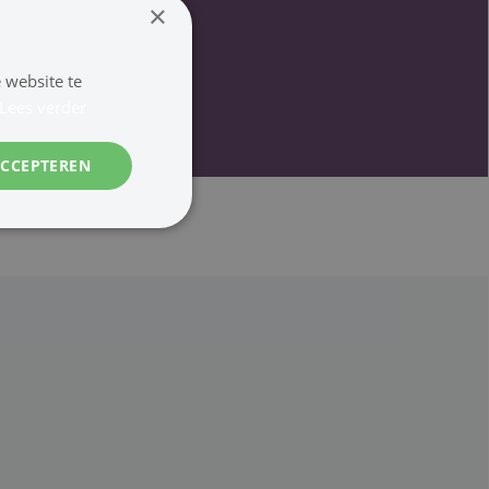
×
 website te
Lees verder
ACCEPTEREN