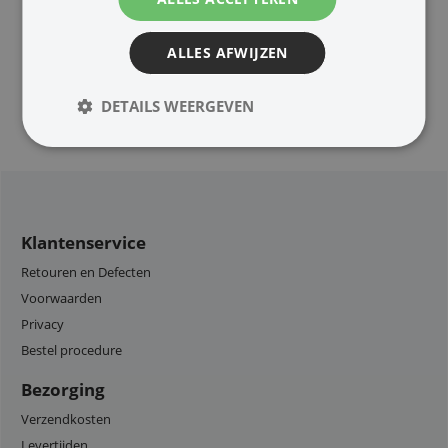
Huis en Tuin
Foto/Video
ALLES AFWIJZEN
DETAILS WEERGEVEN
Klantenservice
Retouren en Defecten
Voorwaarden
Privacy
Bestel procedure
Bezorging
Verzendkosten
Levertijden