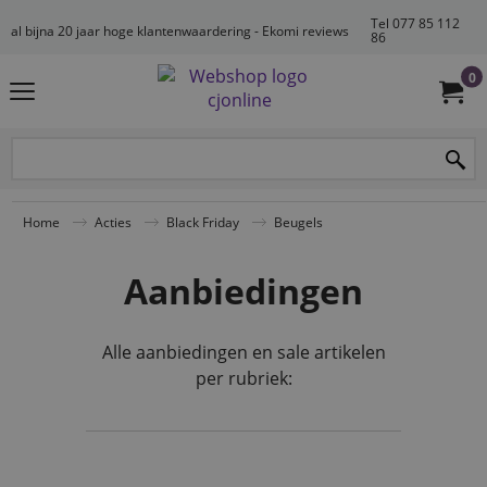
Tel 077 85 112
al bijna 20 jaar hoge klantenwaardering - Ekomi reviews
86
0
Home
Acties
Black Friday
Beugels
Aanbiedingen
Alle aanbiedingen en sale artikelen
per rubriek: