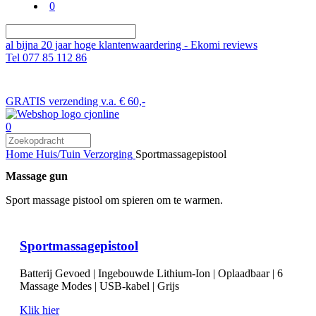
0
al bijna 20 jaar hoge klantenwaardering - Ekomi reviews
Tel 077 85 112 86
GRATIS verzending v.a. € 60,-
0
Home
Huis/Tuin
Verzorging
Sportmassagepistool
Massage gun
Sport massage pistool om spieren om te warmen.
Sportmassagepistool
Batterij Gevoed | Ingebouwde Lithium-Ion | Oplaadbaar | 6
Massage Modes | USB-kabel | Grijs
Klik hier