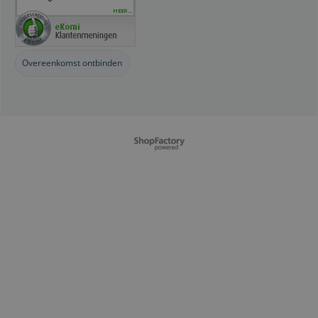
Overeenkomst ontbinden
Webwinkel gemaakt met
ShopFactory webwinkel
software.