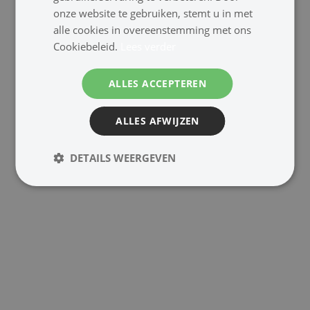
onze website te gebruiken, stemt u in met
na verbruik van 1000 Liter water.
alle cookies in overeenstemming met ons
Cookiebeleid.
Lees verder
ALLES ACCEPTEREN
Huis en Tuin
ALLES AFWIJZEN
DETAILS WEERGEVEN
Huis en Tuin
Weerstation