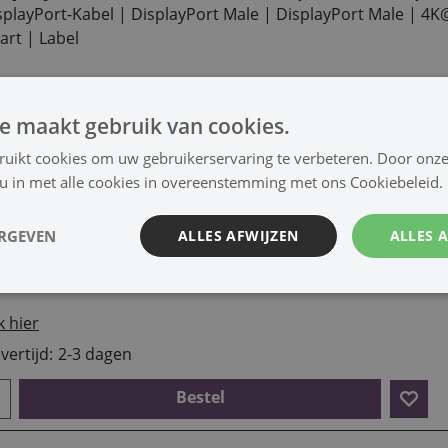
splayPort-Kabel | DisplayPort Male | DisplayPort Male | 4K
art | Label
k hier
vertijd:
2-3 dagen
e maakt gebruik van cookies.
ruikt cookies om uw gebruikerservaring te verbeteren. Door onze
Bestel
 u in met alle cookies in overeenstemming met ons Cookiebeleid.
isplayPort-Kabel Male - Male | 8K@60Hz | 2
ERGEVEN
ALLES AFWIJZEN
ALLES 
splayPort-Kabel | DisplayPort Male | DisplayPort Male |
8K
art | Label
k hier
vertijd:
2-3 dagen
Bestel