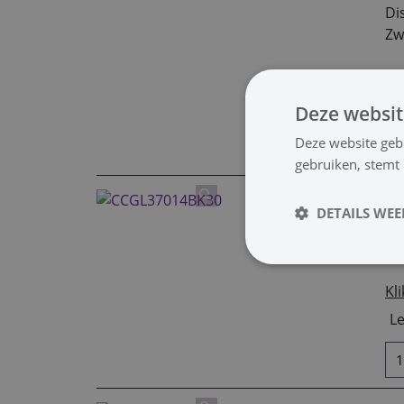
Di
Zw
Kli
Le
Deze websit
Deze website geb
gebruiken, stemt
D
DETAILS WE
Di
Zw
Kli
Le