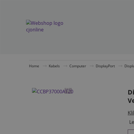
Home
Kabels
Computer
DisplayPort
Displ
D
V
Kli
Le