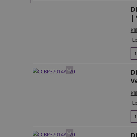
D
| 
Kli
Le
D
V
Kli
Le
D