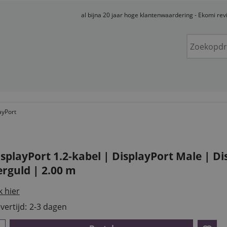
al bijna 20 jaar hoge klantenwaardering - Ekomi re
ayPort
isplayPort 1.2-kabel | DisplayPort Male | D
erguld | 2.00 m
k hier
vertijd:
2-3 dagen