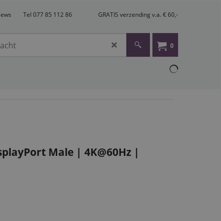
views
Tel 077 85 112 86
GRATIS verzending v.a. € 60,-
0
isplayPort Male | 4K@60Hz |