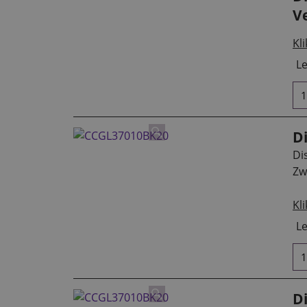
V
Kli
Le
D
Di
Zw
Kli
Le
D