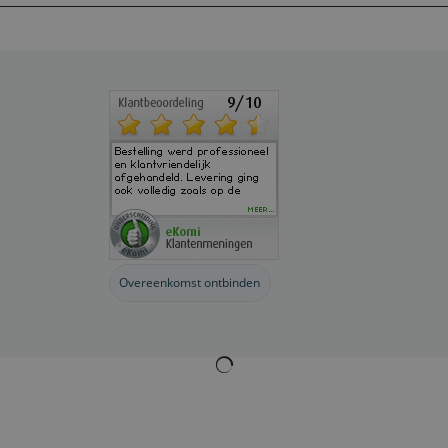
Overeenkomst ontbinden
Webwinkel gemaakt met
ShopFactory webwinkel
software.