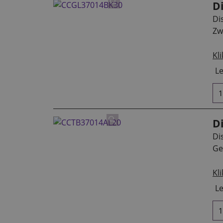
D
Di
Zw
Kli
Le
D
Di
Ge
Kli
Le