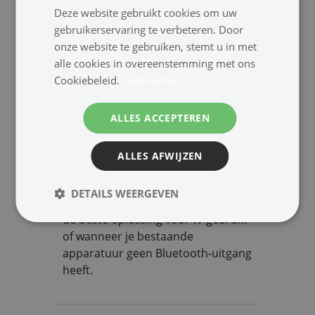
Deze website gebruikt cookies om uw
tv‑geluid naar een Bluetooth
gebruikerservaring te verbeteren. Door
hoofdtelefoon
onze website te gebruiken, stemt u in met
pc‑audio draadloos naar
alle cookies in overeenstemming met ons
speakers
Cookiebeleid.
Lees verder
muziek van stereo-installatie
naar Bluetooth speakers
ALLES ACCEPTEREN
Wanneer kies je voor een
Bluetooth zender?
ALLES AFWIJZEN
Kies voor een Bluetooth zender
wanneer je geluid wilt verzenden
DETAILS WEERGEVEN
naar een draadloos apparaat. Dit is
de beste oplossing voor tv‑gebruik
of wanneer je bestaande
apparatuur geen Bluetooth‑uitgang
heeft.