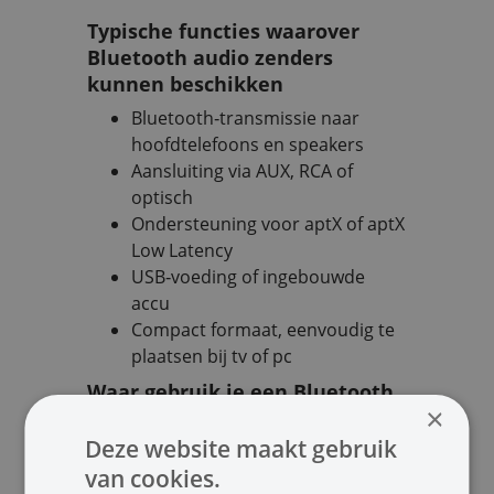
Typische functies waarover
Bluetooth audio zenders
kunnen beschikken
Bluetooth‑transmissie naar
hoofdtelefoons en speakers
Aansluiting via AUX, RCA of
optisch
Ondersteuning voor aptX of aptX
Low Latency
USB‑voeding of ingebouwde
accu
Compact formaat, eenvoudig te
plaatsen bij tv of pc
Waar gebruik je een Bluetooth
×
zender voor?
Deze website maakt gebruik
Bluetooth zenders zijn ideaal voor:
van cookies.