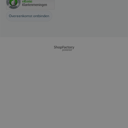
Overeenkomst ontbinden
Webwinkel gemaakt met
ShopFactory webwinkel
software.