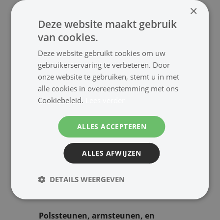
monitor‑bovenplanken helpen om
×
efficiënter en ergonomischer te
Deze website maakt gebruik
werken.
van cookies.
Deze website gebruikt cookies om uw
Muizen en muismatten met
gebruikerservaring te verbeteren. Door
ergonomisch ontwerp
onze website te gebruiken, stemt u in met
Een muis met ergonomisch
alle cookies in overeenstemming met ons
ontwerp vermindert de belasting
Cookiebeleid.
Lees verder
op pols en onderarm en zorgt voor
een natuurlijke houding tijdens het
ALLES ACCEPTEREN
werken. In combinatie met een
gel‑muismat of ultradunne
ALLES AFWIJZEN
muismat werk je nauwkeuriger en
comfortabeler. Ideaal voor lange
DETAILS WEERGEVEN
werkdagen of intensief
computergebruik.
Polssteunen, armsteunen, en