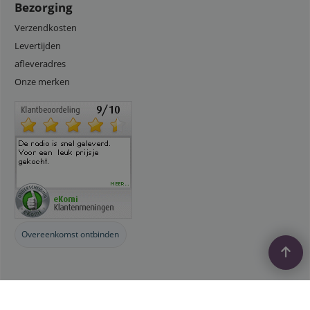
Bezorging
Verzendkosten
Levertijden
afleveradres
Onze merken
Overeenkomst ontbinden