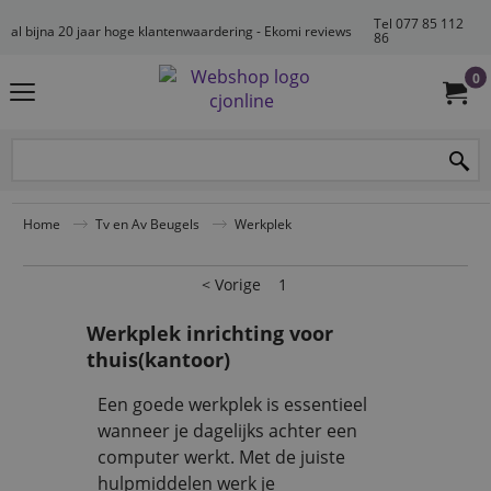
Tel 077 85 112
al bijna 20 jaar hoge klantenwaardering - Ekomi reviews
86
0
Home
Tv en Av Beugels
Werkplek
< Vorige
1
Werkplek inrichting voor
thuis(kantoor)
Een goede werkplek is essentieel
wanneer je dagelijks achter een
computer werkt. Met de juiste
hulpmiddelen werk je