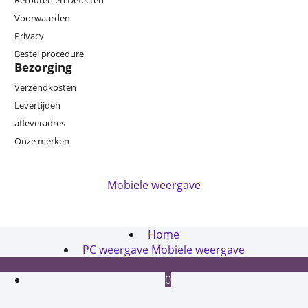
Retouren en Defecten
Voorwaarden
Privacy
Bestel procedure
Bezorging
Verzendkosten
Levertijden
afleveradres
Onze merken
Mobiele weergave
Webwinkel gemaakt met
ShopFactory webwinkel
software.
Home
PC weergave
Mobiele weergave
0